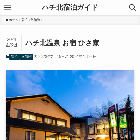
ハチ北宿泊ガイド
ホーム
宿泊
旅館街
2024
ハチ北温泉 お宿 ひさ家
4/24
2023年2月15日
2024年4月24日
宿泊
旅館街