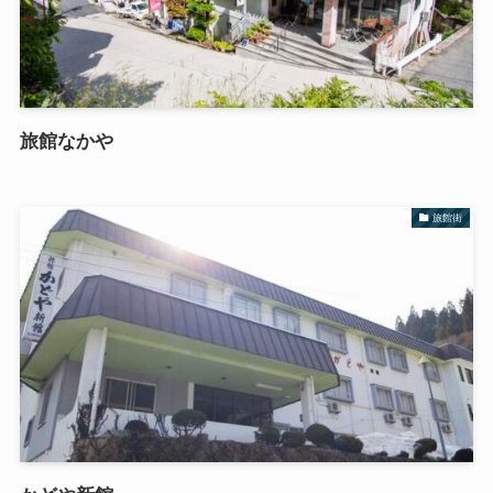
旅館なかや
旅館街