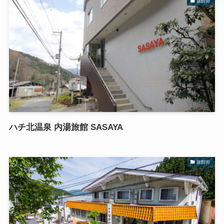
旅館街
ハチ北温泉 内湯旅館 SASAYA
旅館街