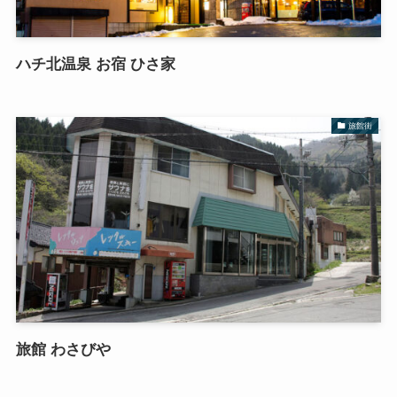
ハチ北温泉 お宿 ひさ家
旅館街
旅館 わさびや