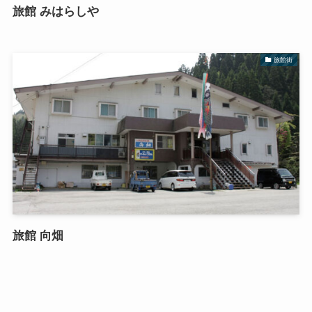
旅館 みはらしや
旅館街
旅館 向畑