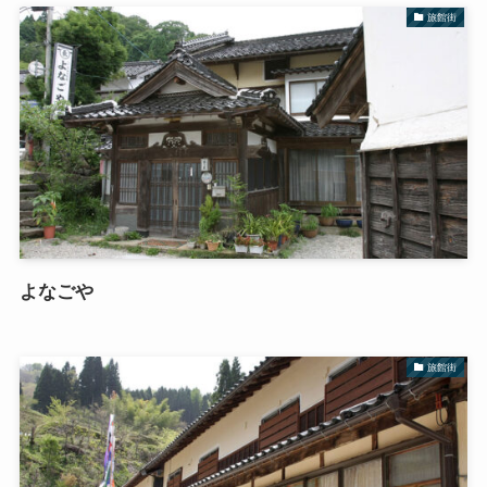
旅館街
よなごや
旅館街