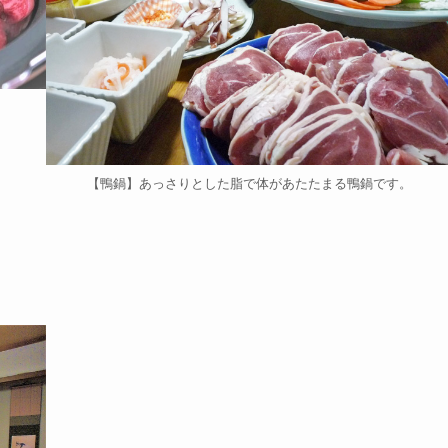
【鴨鍋】あっさりとした脂で体があたたまる鴨鍋です。