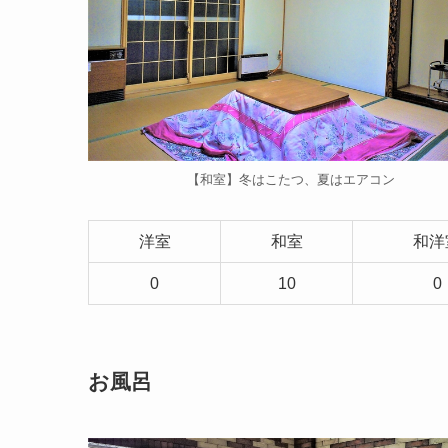
【和室】冬はこたつ、夏はエアコン
洋室
和室
和洋
0
10
0
お風呂